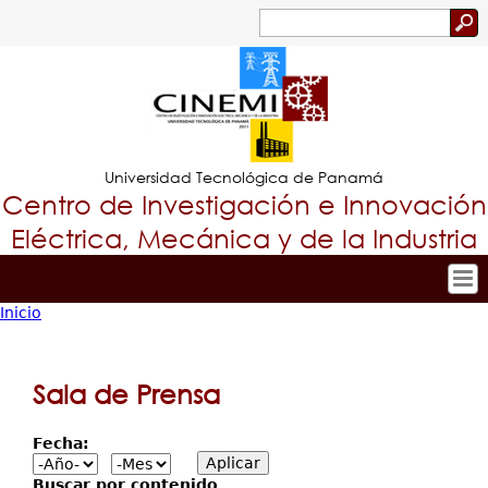
Jump to navigation
Buscar
Formulario
de
búsqueda
Universidad Tecnológica de Panamá
Centro de Investigación e Innovación
Eléctrica, Mecánica y de la Industria
Inicio
Inicio
Tropical
Usted
Nuestro Centro
Menu
está
Personal
Sala de Prensa
Principal
Investigación y Desarrollo
aquí
Proyectos de Investigación
Fecha:
Producción Científica
Buscar por contenido