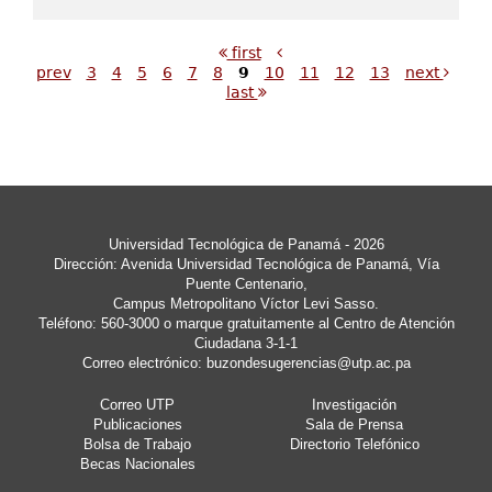
first
prev
3
4
5
6
7
8
9
10
11
12
13
next
last
Universidad Tecnológica de Panamá - 2026
Dirección: Avenida Universidad Tecnológica de Panamá, Vía
Puente Centenario,
Campus Metropolitano Víctor Levi Sasso.
Teléfono: 560-3000 o marque gratuitamente al Centro de Atención
Ciudadana 3-1-1
Correo electrónico:
buzondesugerencias@utp.ac.pa
Correo UTP
Investigación
Publicaciones
Sala de Prensa
Bolsa de Trabajo
Directorio Telefónico
Becas Nacionales