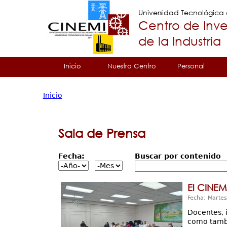
Universidad Tecnológic
Centro de Inve
de la Industria
Tropical
Inicio
Nuestro Centro
Personal
Menu
Inicio
Principal
Usted
está
Sala de Prensa
aquí
Fecha:
Buscar por contenido
El CINEM
Fecha: Martes
Docentes, 
como tambi