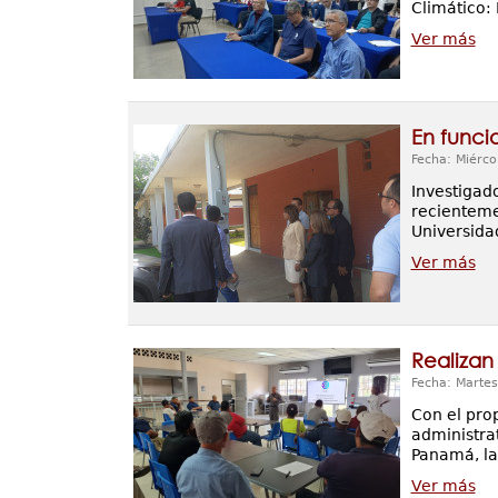
Climático: 
Ver más
En funci
Fecha: Miérco
Investigado
recientemen
Universida
Ver más
Realizan
Fecha: Martes
Con el pro
administra
Panamá, la
Ver más