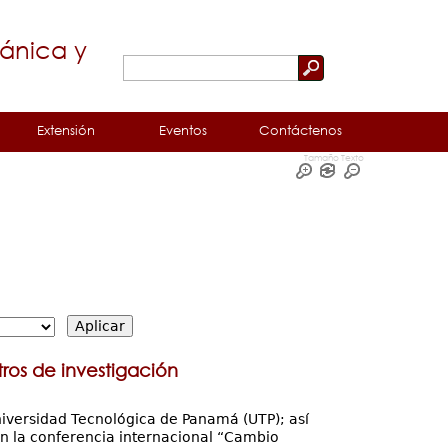
cánica y
Buscar
Formulario
de
Extensión
Eventos
Contáctenos
búsqueda
Tamaño Texto
ros de investigación
niversidad Tecnológica de Panamá (UTP); así
en la conferencia internacional “Cambio