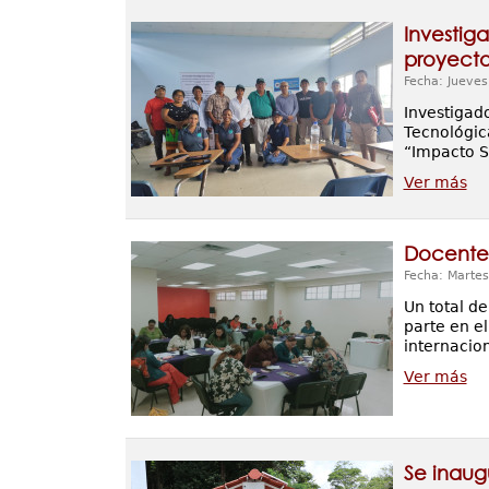
Investiga
proyecto
Fecha: Jueves
Investigado
Tecnológica
“Impacto S
Ver más
Docentes
Fecha: Martes
Un total d
parte en el
internacio
Ver más
Se inaug