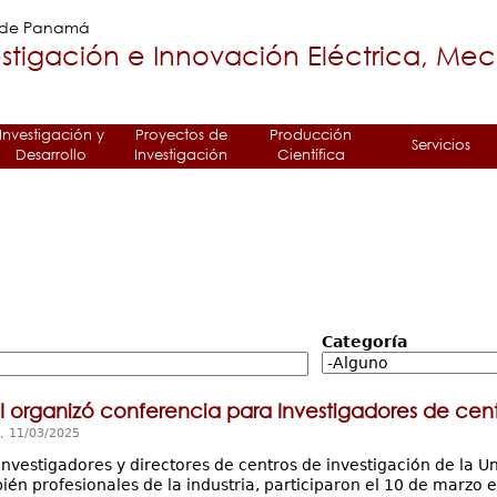
Jump to navigation
a de Panamá
stigación e Innovación Eléctrica, Me
Investigación y
Proyectos de
Producción
Servicios
Desarrollo
Investigación
Científica
Categoría
I organizó conferencia para Investigadores de cent
, 11/03/2025
investigadores y directores de centros de investigación de la U
én profesionales de la industria, participaron el 10 de marzo 