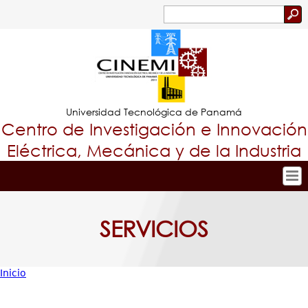
Jump to navigation
Buscar
Formulario
de
búsqueda
Universidad Tecnológica de Panamá
Centro de Investigación e Innovación
Eléctrica, Mecánica y de la Industria
Inicio
Tropical
Nuestro Centro
SERVICIOS
Menu
Personal
Principal
Investigación y Desarrollo
Inicio
Proyectos de Investigación
Usted
Producción Científica