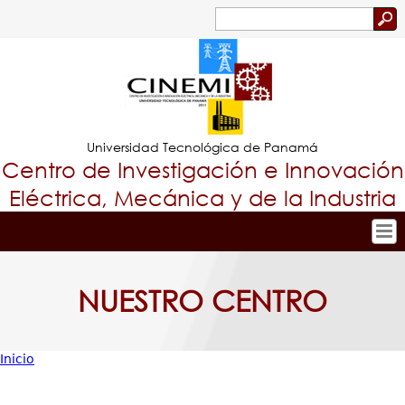
Jump to navigation
Buscar
Formulario
de
búsqueda
Universidad Tecnológica de Panamá
Centro de Investigación e Innovación
Eléctrica, Mecánica y de la Industria
Inicio
Tropical
Nuestro Centro
NUESTRO CENTRO
Menu
Personal
Principal
Investigación y Desarrollo
Inicio
Proyectos de Investigación
Usted
Producción Científica