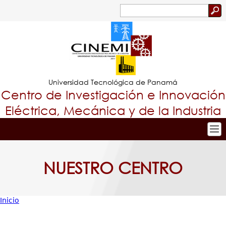
Jump to navigation
Buscar
Formulario
de
búsqueda
Universidad Tecnológica de Panamá
Centro de Investigación e Innovación
Eléctrica, Mecánica y de la Industria
Inicio
Tropical
Nuestro Centro
NUESTRO CENTRO
Menu
Personal
Principal
Investigación y Desarrollo
Inicio
Proyectos de Investigación
Usted
Producción Científica