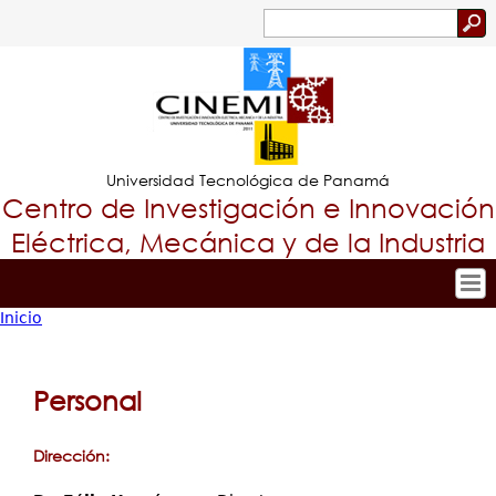
Jump to navigation
Buscar
Formulario
de
búsqueda
Universidad Tecnológica de Panamá
Centro de Investigación e Innovación
Eléctrica, Mecánica y de la Industria
Inicio
Inicio
Tropical
Usted
Nuestro Centro
Menu
está
Personal
Personal
Principal
Investigación y Desarrollo
aquí
Proyectos de Investigación
Dirección:
Producción Científica