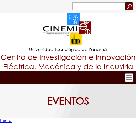
Jump to navigation
Buscar
Formulario
de
búsqueda
Universidad Tecnológica de Panamá
Centro de Investigación e Innovación
Eléctrica, Mecánica y de la Industria
Inicio
Tropical
Nuestro Centro
EVENTOS
Menu
Personal
Principal
Investigación y Desarrollo
Inicio
Proyectos de Investigación
Usted
Producción Científica