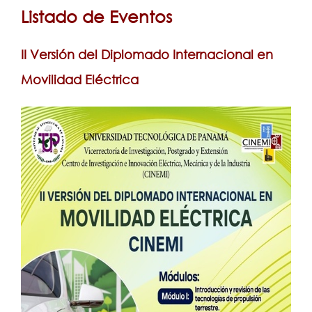
está
Servicios
Listado de Eventos
Extensión
aquí
Eventos
II Versión del Diplomado Internacional en
Contáctenos
Movilidad Eléctrica