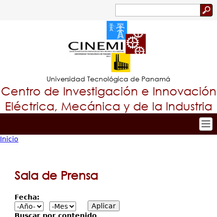
Jump to navigation
Buscar
Formulario
de
búsqueda
Universidad Tecnológica de Panamá
Centro de Investigación e Innovación
Eléctrica, Mecánica y de la Industria
Inicio
Inicio
Tropical
Usted
Nuestro Centro
Menu
está
Personal
Sala de Prensa
Principal
Investigación y Desarrollo
aquí
Proyectos de Investigación
Fecha:
Producción Científica
Buscar por contenido