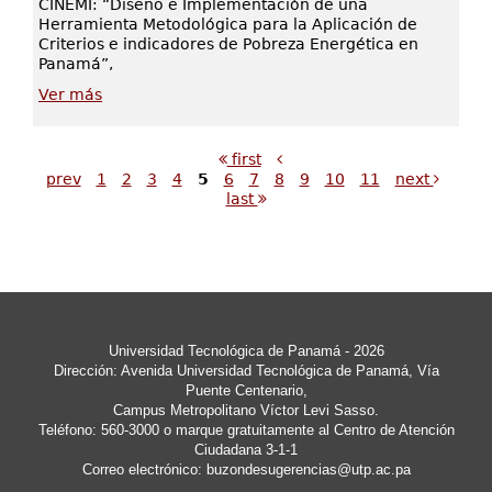
CINEMI: “Diseño e Implementación de una
Herramienta Metodológica para la Aplicación de
Criterios e indicadores de Pobreza Energética en
Panamá”,
Ver más
first
prev
1
2
3
4
5
6
7
8
9
10
11
next
last
Universidad Tecnológica de Panamá - 2026
Dirección: Avenida Universidad Tecnológica de Panamá, Vía
Puente Centenario,
Campus Metropolitano Víctor Levi Sasso.
Teléfono: 560-3000 o marque gratuitamente al Centro de Atención
Ciudadana 3-1-1
Correo electrónico:
buzondesugerencias@utp.ac.pa