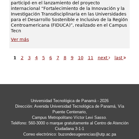
participó en el lanzamiento del proyecto
internacional “Fortalecimiento de la Innovación y la
Investigación Transdisciplinaria en las Universidades
para el Desarrollo Sostenible e Inclusivo de la Región
Centroamericana (FIDUCA)”, realizado en el Campus
Tecn
Ver más
1
2
3
4
5
6
7
8
9
10
11
next
last
Universidad Tecnológica de Panamá - 2026
Dirección: Avenida Universidad Tecnológica de Panamá, Vía
Puente Centenario,
Campus Metropolitano Víctor Levi Sasso.
Teléfono: 560-3000 o marque gratuitamente al Centro de Atención
Ciudadana 3-1-1
Correo electrónico:
buzondesugerencias@utp.ac.pa