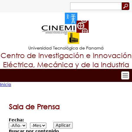
Jump to navigation
Buscar
Formulario
de
búsqueda
Universidad Tecnológica de Panamá
Centro de Investigación e Innovación
Eléctrica, Mecánica y de la Industria
Inicio
Inicio
Tropical
Usted
Nuestro Centro
Menu
está
Personal
Sala de Prensa
Principal
Investigación y Desarrollo
aquí
Proyectos de Investigación
Fecha:
Producción Científica
Buscar por contenido