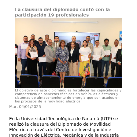
Servicios
La clausura del diplomado contó con la
Extensión
participación 19 profesionales
Eventos
Contáctenos
El objetivo de este diplomado es fortalecer las capacidades y
competencia en aspectos técnicos en vehículos eléctricos y
sistemas de almacenamiento de energía que son usados en
los procesos de la movilidad eléctrica.
Mar, 04/01/2025
En la Universidad Tecnológica de Panamá (UTP) se
realizó la clausura del Diplomado de Movilidad
Eléctrica a través del Centro de Investigación e
Innovación de Eléctrica, Mecánica y de la Industria