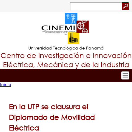
Jump to navigation
Buscar
Formulario
de
búsqueda
Universidad Tecnológica de Panamá
Centro de Investigación e Innovación
Eléctrica, Mecánica y de la Industria
Inicio
Inicio
Tropical
Usted
Nuestro Centro
Menu
está
Personal
En la UTP se clausura el
Principal
Investigación y Desarrollo
aquí
Diplomado de Movilidad
Proyectos de Investigación
Eléctrica
Producción Científica