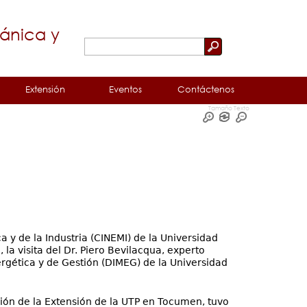
cánica y
Buscar
Formulario
de
Extensión
Eventos
Contáctenos
búsqueda
Tamaño Texto
a y de la Industria (CINEMI) de la Universidad
la visita del Dr. Piero Bevilacqua, experto
gética y de Gestión (DIMEG) de la Universidad
ción de la Extensión de la UTP en Tocumen, tuvo