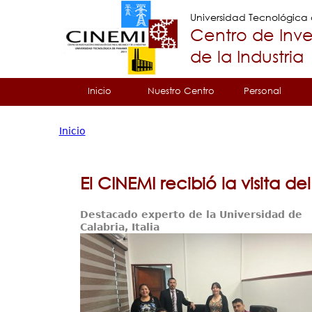
Universidad Tecnológic
Centro de Inve
de la Industria
Tropical
Inicio
Nuestro Centro
Personal
Menu
Inicio
Principal
Usted
está
El CINEMI recibió la visita de
aquí
Destacado experto de la Universidad de
Calabria, Italia