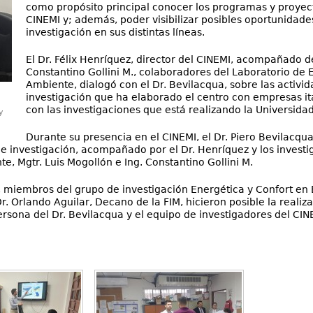
como propósito principal conocer los programas y proyect
CINEMI y; además, poder visibilizar posibles oportunidad
investigación en sus distintas líneas.
El Dr. Félix Henríquez, director del CINEMI, acompañado de
Constantino Gollini M., colaboradores del Laboratorio de
Ambiente, dialogó con el Dr. Bevilacqua, sobre las activi
investigación que ha elaborado el centro con empresas i
con las investigaciones que está realizando la Universidad
y
Durante su presencia en el CINEMI, el Dr. Piero Bevilacqua,
e investigación, acompañado por el Dr. Henríquez y los investi
 Mgtr. Luis Mogollón e Ing. Constantino Gollini M.
n, miembros del grupo de investigación Energética y Confort en 
r. Orlando Aguilar, Decano de la FIM, hicieron posible la realiz
persona del Dr. Bevilacqua y el equipo de investigadores del CIN