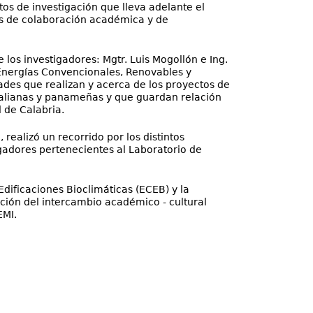
os de investigación que lleva adelante el
es de colaboración académica y de
 los investigadores: Mgtr. Luis Mogollón e Ing.
 Energías Convencionales, Renovables y
dades que realizan y acerca de los proyectos de
talianas y panameñas y que guardan relación
 de Calabria.
 realizó un recorrido por los distintos
gadores pertenecientes al Laboratorio de
Edificaciones Bioclimáticas (ECEB) y la
ación del intercambio académico - cultural
EMI.