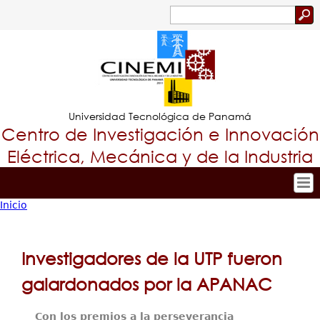
Jump to navigation
Buscar
Formulario
de
búsqueda
Universidad Tecnológica de Panamá
Centro de Investigación e Innovación
Eléctrica, Mecánica y de la Industria
Inicio
Inicio
Tropical
Usted
Nuestro Centro
Menu
está
Personal
Investigadores de la UTP fueron
Principal
Investigación y Desarrollo
aquí
galardonados por la APANAC
Proyectos de Investigación
Producción Científica
Con los premios a la perseverancia