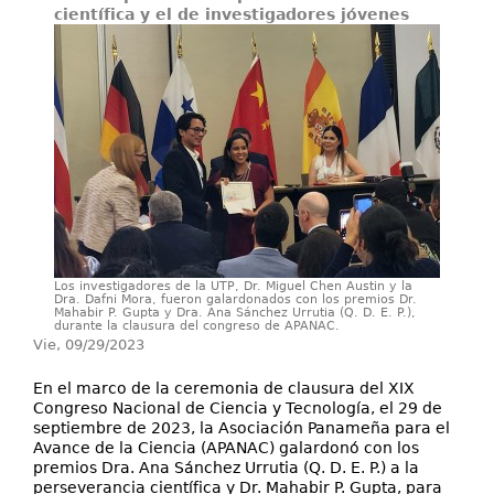
Servicios
científica y el de investigadores jóvenes
Extensión
Eventos
Contáctenos
Los investigadores de la UTP, Dr. Miguel Chen Austin y la
Dra. Dafni Mora, fueron galardonados con los premios Dr.
Mahabir P. Gupta y Dra. Ana Sánchez Urrutia (Q. D. E. P.),
durante la clausura del congreso de APANAC.
Vie, 09/29/2023
En el marco de la ceremonia de clausura del XIX
Congreso Nacional de Ciencia y Tecnología, el 29 de
septiembre de 2023, la Asociación Panameña para el
Avance de la Ciencia (APANAC) galardonó con los
premios Dra. Ana Sánchez Urrutia (Q. D. E. P.) a la
perseverancia científica y Dr. Mahabir P. Gupta, para