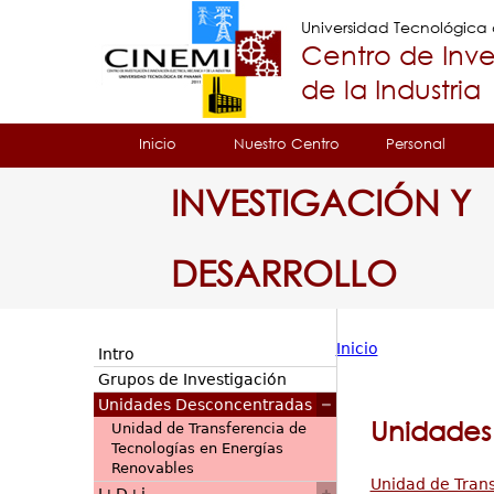
Universidad Tecnológic
Centro de Inve
de la Industria
Tropical
Inicio
Nuestro Centro
Personal
Menu
INVESTIGACIÓN Y
Principal
DESARROLLO
Inicio
Intro
Usted
Grupos de Investigación
Unidades Desconcentradas
está
Unidades
Unidad de Transferencia de
Tecnologías en Energías
aquí
Renovables
Unidad de Trans