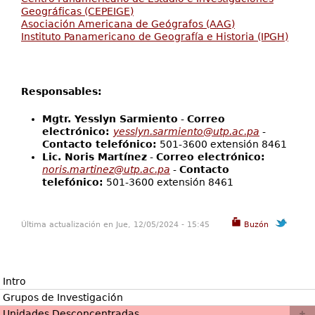
Geográficas (CEPEIGE)
Asociación Americana de Geógrafos (AAG)
Instituto Panamericano de Geografía e Historia (IPGH)
Responsables:
Mgtr. Yesslyn Sarmiento
-
Correo
electrónico:
yesslyn.sarmiento@utp.ac.pa
-
Contacto telefónico:
501-3600 extensión 8461
Lic. Noris Martínez
-
Correo electrónico:
noris.martinez@utp.ac.pa
-
Contacto
telefónico:
501-3600 extensión 8461
Última actualización en Jue, 12/05/2024 - 15:45
Buzón
Intro
Grupos de Investigación
Unidades Desconcentradas