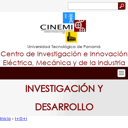
Jump to navigation
Buscar
Formulario
de
búsqueda
Universidad Tecnológica de Panamá
Centro de Investigación e Innovación
Eléctrica, Mecánica y de la Industria
Inicio
Tropical
INVESTIGACIÓN Y
Nuestro Centro
Menu
Personal
DESARROLLO
Principal
Investigación y Desarrollo
Proyectos de Investigación
Inicio
›
I+D+i
Producción Científica
Usted