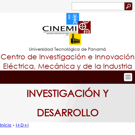
Jump to navigation
Buscar
Formulario
de
búsqueda
Universidad Tecnológica de Panamá
Centro de Investigación e Innovación
Eléctrica, Mecánica y de la Industria
Inicio
Tropical
INVESTIGACIÓN Y
Nuestro Centro
Menu
Personal
DESARROLLO
Principal
Investigación y Desarrollo
Proyectos de Investigación
Inicio
›
I+D+i
Producción Científica
Usted