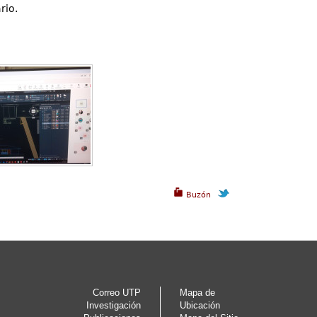
rio.
Buzón
Correo UTP
Mapa de
Investigación
Ubicación