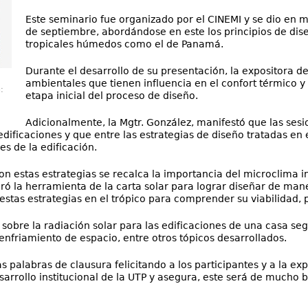
Este seminario fue organizado por el CINEMI y se dio en m
de septiembre, abordándose en este los principios de dise
tropicales húmedos como el de Panamá.
Durante el desarrollo de su presentación, la expositora d
ambientales que tienen influencia en el confort térmico 
:
etapa inicial del proceso de diseño.
Adicionalmente, la Mgtr. González, manifestó que las sesi
 edificaciones y que entre las estrategias de diseño tratadas e
es de la edificación.
 con estas estrategias se recalca la importancia del microclima
ró la herramienta de la carta solar para lograr diseñar de man
tas estrategias en el trópico para comprender su viabilidad, p
obre la radiación solar para las edificaciones de una casa segú
enfriamiento de espacio, entre otros tópicos desarrollados.
las palabras de clausura felicitando a los participantes y a la e
arrollo institucional de la UTP y asegura, este será de mucho b