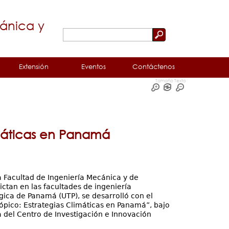
cánica y
Buscar
Formulario
de
Extensión
Eventos
Contáctenos
búsqueda
Tamaño Texto
imáticas en Panamá
a Facultad de Ingeniería Mecánica y de
ictan en las facultades de ingeniería
ógica de Panamá (UTP), se desarrolló con el
rópico: Estrategias Climáticas en Panamá”, bajo
 del Centro de Investigación e Innovación