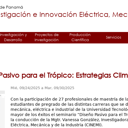
Jump to navigation
a de Panamá
stigación e Innovación Eléctrica, Me
Investigación y
Proyectos de
Producción
Servicios
Desarrollo
Investigación
Científica
Pasivo para el Trópico: Estrategias Cl
Mié, 09/24/2025
a
Mar, 09/30/2025
Con la participación de 27 profesionales de maestría de l
estudiantes de pregrado de las distintas carreras que se d
mecánica, eléctrica e industrial de la Universidad Tecnol
mayor de los éxitos el seminario “Diseño Pasivo para el T
la conducción de la Mgtr. Vanessa González, Investigadora
Eléctrica, Mecánica y de la Industria (CINEMI).