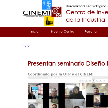
Universidad Tecnológic
Centro de Inve
de la Industria
Tropical
Inicio
Nuestro Centro
Personal
Menu
Inicio
Principal
Usted
está
Presentan seminario Diseño 
aquí
Coordinado por la UTP y el CINEMI