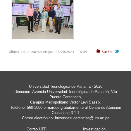
Última actualización en Jue, 06/20/2024 - 16:35
Buzón
Universidad Tecnológica de Panamá - 2026
Dirección: Avenida Universidad Tecnológica de Panamá, Vía
Puente Centenario,
Campus Metropolitano Víctor Levi Sasso.
Teléfono: 560-3000 o marque gratuitamente al Centro de Atención
Ciudadana 3-1-1
Correo electrónico:
buzondesugerencias@utp.ac.pa
Correo UTP
Investigación