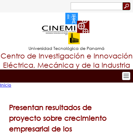
Jump to navigation
Buscar
Formulario
de
búsqueda
Universidad Tecnológica de Panamá
Centro de Investigación e Innovación
Eléctrica, Mecánica y de la Industria
Inicio
Inicio
Tropical
Usted
Nuestro Centro
Menu
está
Personal
Presentan resultados de
Principal
Investigación y Desarrollo
aquí
proyecto sobre crecimiento
Proyectos de Investigación
empresarial de los
Producción Científica