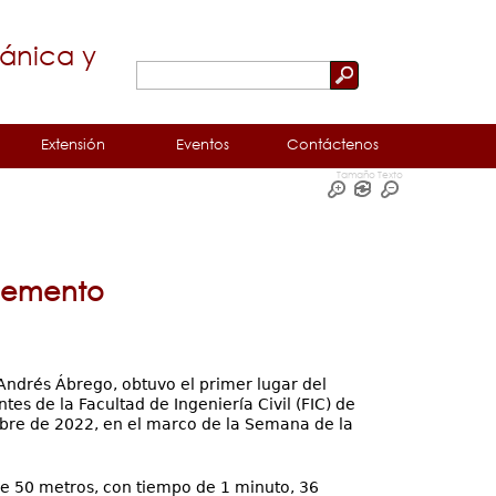
cánica y
Buscar
Formulario
de
Extensión
Eventos
Contáctenos
búsqueda
Tamaño Texto
 Cemento
 Andrés Ábrego, obtuvo el primer lugar del
s de la Facultad de Ingeniería Civil (FIC) de
ubre de 2022, en el marco de la Semana de la
 de 50 metros, con tiempo de 1 minuto, 36