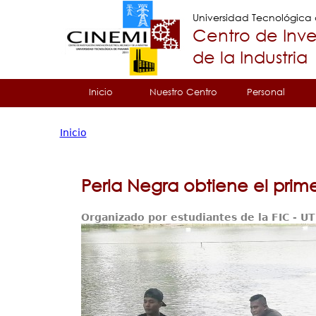
Universidad Tecnológic
Centro de Inve
de la Industria
Tropical
Inicio
Nuestro Centro
Personal
Menu
Inicio
Principal
Usted
está
Perla Negra obtiene el pri
aquí
Organizado por estudiantes de la FIC - U