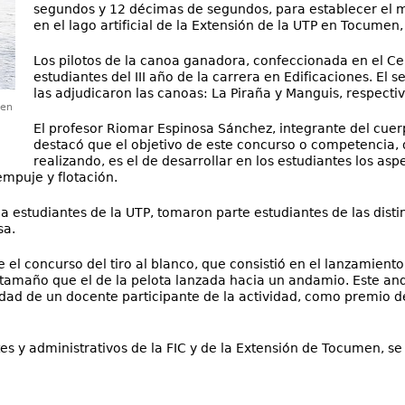
segundos y 12 décimas de segundos, para establecer el m
en el lago artificial de la Extensión de la UTP en Tocumen,
Los pilotos de la canoa ganadora, confeccionada en el Ce
estudiantes del III año de la carrera en Edificaciones. El
las adjudicaron las canoas: La Piraña y Manguis, respect
 en
El profesor Riomar Espinosa Sánchez, integrante del cuer
destacó que el objetivo de este concurso o competencia, 
realizando, es el de desarrollar en los estudiantes los asp
empuje y flotación.
a estudiantes de la UTP, tomaron parte estudiantes de las disti
sa.
 el concurso del tiro al blanco, que consistió en el lanzamiento
 tamaño que el de la pelota lanzada hacia un andamio. Este an
dad de un docente participante de la actividad, como premio d
s y administrativos de la FIC y de la Extensión de Tocumen, se 