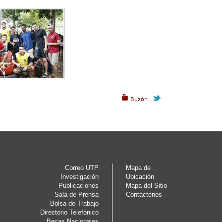
Buzón
Correo UTP
Mapa de
Investigación
Ubicación
Publicaciones
Mapa del Sitio
Sala de Prensa
Contáctenos
Bolsa de Trabajo
Directorio Telefónico
Becas Nacionales