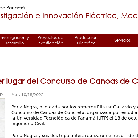
Jump to navigation
a de Panamá
stigación e Innovación Eléctrica, Me
Investigación y
Proyectos de
Producción
Servicios
Desarrollo
Investigación
Científica
mer lugar del Concurso de Canoas de
TP
Mar, 10/18/2022
Perla Negra, piloteada por los remeros Eliazar Gallardo y
Concurso de Canoas de Concreto, organizada por estudiante
la Universidad Tecnológica de Panamá (UTP) el 18 de oct
Ingeniería Civil.
Perla Negra y sus dos tripulantes, realizaron el recorrido