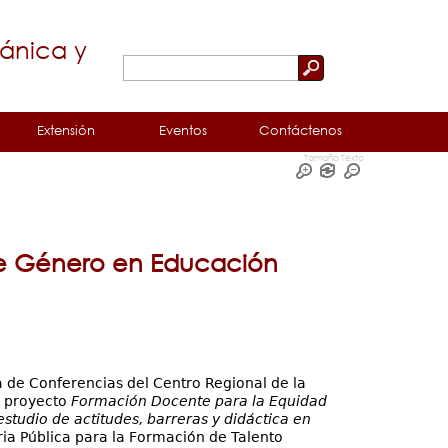
cánica y
Buscar
Formulario
de
Extensión
Eventos
Contáctenos
búsqueda
Tamaño Texto
de Género en Educación
 de Conferencias del Centro Regional de la
l proyecto
Formación Docente para la Equidad
udio de actitudes, barreras y didáctica en
ria Pública para la Formación de Talento