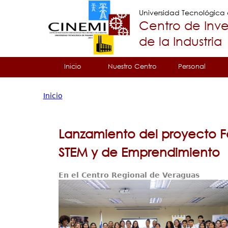
Universidad Tecnológic
Centro de Inve
de la Industria
Tropical
Inicio
Nuestro Centro
Personal
Menu
Inicio
Principal
Usted
está
Lanzamiento del proyecto 
aquí
STEM y de Emprendimiento
En el Centro Regional de Veraguas