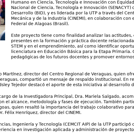
Humano en Ciencia, Tecnología e Innovación con Equidad
Nacional de Ciencia, Tecnología e Innovación (SENACYT)
Desarrollo (BID), y es liderada por la UTP a través del Cen
Mecánica y de la Industria (CINEMI), en colaboración con e
Federal de Alagoas (Brasil).
Este proyecto tiene como finalidad analizar las actitudes, 
presentes en la formación y práctica docente relacionadas
STEM y en el emprendimiento, así como identificar oportu
licenciatura en Educación Básica para la Etapa Primaria. 
pedagógicas de los futuros docentes y promover entornos
o Martínez, director del Centro Regional de Veraguas, quien ofr
eraguas, compartió un mensaje de respaldo institucional. En re
sley Tejedor destacó el aporte de esta iniciativa al desarrollo 
cargo de la Investigadora Principal, Dra. Mariela Salgado, aco
on el alcance, metodología y fases de ejecución. También parti
goas, quien resaltó la importancia del trabajo colaborativo pa
r. Félix Henríquez, director del CINEMI.
encias, Ingeniería y Tecnología (CEMCIT AIP) de la UTP participó
riencia en investigación aplicada y administración de proyecto