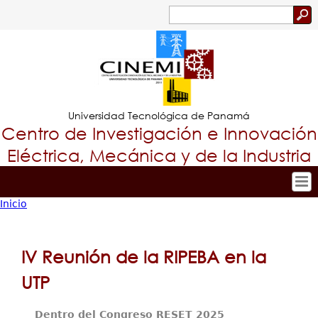
Jump to navigation
Buscar
Formulario
de
búsqueda
Universidad Tecnológica de Panamá
Centro de Investigación e Innovación
Eléctrica, Mecánica y de la Industria
Inicio
Inicio
Tropical
Usted
Nuestro Centro
Menu
está
Personal
IV Reunión de la RIPEBA en la
Principal
Investigación y Desarrollo
aquí
UTP
Proyectos de Investigación
Producción Científica
Dentro del Congreso RESET 2025