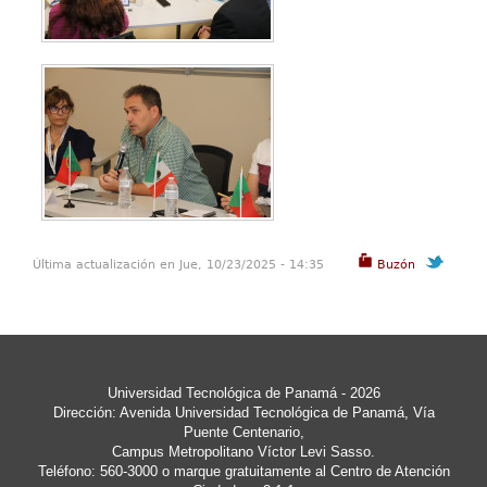
Última actualización en Jue, 10/23/2025 - 14:35
Buzón
Universidad Tecnológica de Panamá - 2026
Dirección: Avenida Universidad Tecnológica de Panamá, Vía
Puente Centenario,
Campus Metropolitano Víctor Levi Sasso.
Teléfono: 560-3000 o marque gratuitamente al Centro de Atención