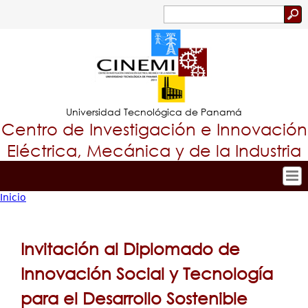
Jump to navigation
Buscar
Formulario
de
búsqueda
Universidad Tecnológica de Panamá
Centro de Investigación e Innovación
Eléctrica, Mecánica y de la Industria
Inicio
Inicio
Tropical
Usted
Nuestro Centro
Menu
está
Personal
Invitación al Diplomado de
Principal
Investigación y Desarrollo
aquí
Innovación Social y Tecnología
Proyectos de Investigación
para el Desarrollo Sostenible
Producción Científica