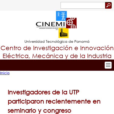
Jump to navigation
Buscar
Formulario
de
búsqueda
Universidad Tecnológica de Panamá
Centro de Investigación e Innovación
Eléctrica, Mecánica y de la Industria
Inicio
Inicio
Tropical
Usted
Nuestro Centro
Menu
está
Personal
Investigadores de la UTP
Principal
Investigación y Desarrollo
aquí
participaron recientemente en
Proyectos de Investigación
seminario y congreso
Producción Científica