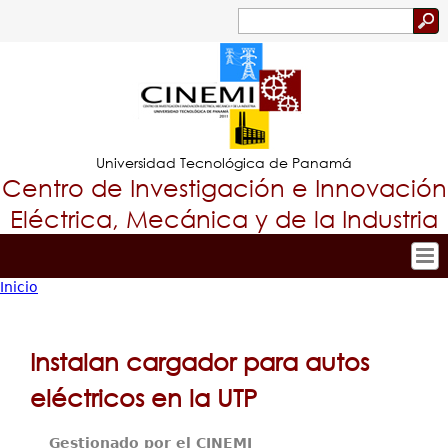
Jump to navigation
Buscar
Formulario
de
búsqueda
Universidad Tecnológica de Panamá
Centro de Investigación e Innovación
Eléctrica, Mecánica y de la Industria
Inicio
Inicio
Tropical
Usted
Nuestro Centro
Menu
está
Personal
Instalan cargador para autos
Principal
Investigación y Desarrollo
aquí
eléctricos en la UTP
Proyectos de Investigación
Producción Científica
Gestionado por el CINEMI