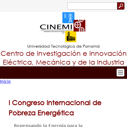
Jump to navigation
Buscar
Formulario
de
búsqueda
Universidad Tecnológica de Panamá
Centro de Investigación e Innovación
Eléctrica, Mecánica y de la Industria
Inicio
Inicio
Tropical
Usted
Nuestro Centro
Menu
está
Personal
I Congreso Internacional de
Principal
Investigación y Desarrollo
aquí
Pobreza Energética
Proyectos de Investigación
Producción Científica
Repensando la Energía para la