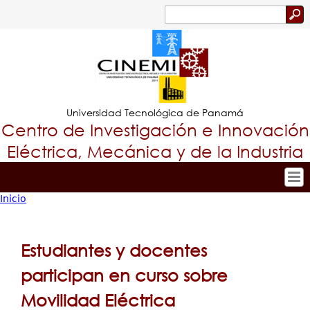
Jump to navigation
Buscar
Formulario
de
búsqueda
Universidad Tecnológica de Panamá
Centro de Investigación e Innovación
Eléctrica, Mecánica y de la Industria
Inicio
Inicio
Tropical
Usted
Nuestro Centro
Menu
está
Personal
Estudiantes y docentes
Principal
Investigación y Desarrollo
aquí
participan en curso sobre
Proyectos de Investigación
Movilidad Eléctrica
Producción Científica