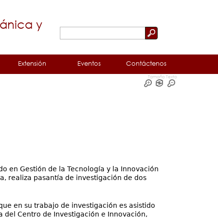
cánica y
Buscar
Formulario
de
Extensión
Eventos
Contáctenos
búsqueda
Tamaño Texto
do en Gestión de la Tecnología y la Innovación
a, realiza pasantía de investigación de dos
que en su trabajo de investigación es asistido
a del Centro de Investigación e Innovación,