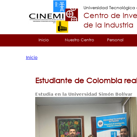
Universidad Tecnológic
Centro de Inve
de la Industria
Tropical
Inicio
Nuestro Centro
Personal
Menu
Inicio
Principal
Usted
está
Estudiante de Colombia real
aquí
Estudia en la Universidad Simón Bolívar