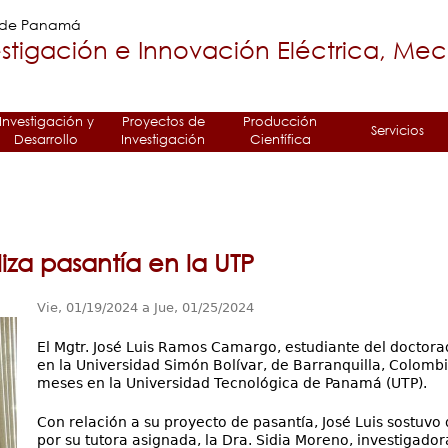
Jump to navigation
a de Panamá
stigación e Innovación Eléctrica, Me
Investigación y
Proyectos de
Producción
Servicios
Desarrollo
Investigación
Científica
iza pasantía en la UTP
Vie, 01/19/2024
a
Jue, 01/25/2024
El Mgtr. José Luis Ramos Camargo, estudiante del doctora
en la Universidad Simón Bolívar, de Barranquilla, Colombi
meses en la Universidad Tecnológica de Panamá (UTP).
Con relación a su proyecto de pasantía, José Luis sostuvo 
por su tutora asignada, la Dra. Sidia Moreno, investigador