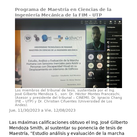
Servicios
Programa de Maestría en Ciencias de la
Extensión
Ingeniería Mecánica de la FIM - UTP
Eventos
Contáctenos
Los miembros del tribunal de tesis, sustentada por el Ing.
José Gilberto Mendoza S., son: Dr. Héctor Montes Franceschi,
(Asesor y presidente del tribunal – CINEMI), Dr. Ignacio Chang
(FIE – UTP) y Dr. Christian Cifuentes (Universidad de Los
Andes).
Jue, 11/30/2023
a
Vie, 12/08/2023
Las máximas calificaciones obtuvo el Ing. José Gilberto
Mendoza Smith, al sustentar su ponencia de tesis de
Maestría, “Estudio análisis y evaluación de la marcha