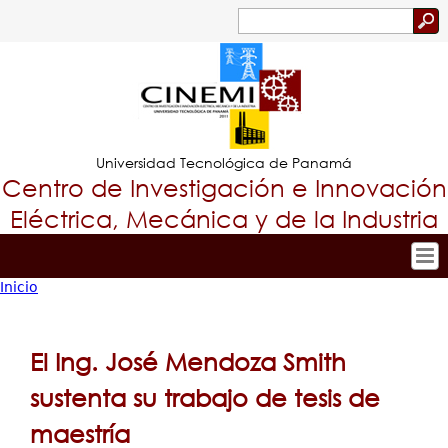
Jump to navigation
Buscar
Formulario
de
búsqueda
Universidad Tecnológica de Panamá
Centro de Investigación e Innovación
Eléctrica, Mecánica y de la Industria
Inicio
Inicio
Tropical
Usted
Nuestro Centro
Menu
está
Personal
El Ing. José Mendoza Smith
Principal
Investigación y Desarrollo
aquí
sustenta su trabajo de tesis de
Proyectos de Investigación
maestría
Producción Científica