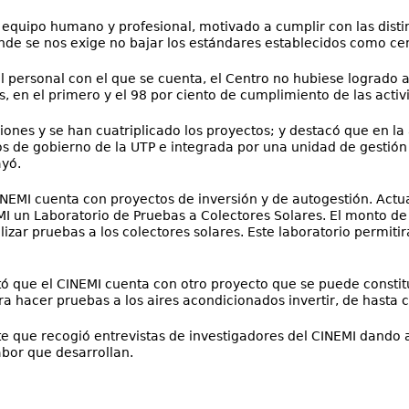
 equipo humano y profesional, motivado a cumplir con las distin
nde se nos exige no bajar los estándares establecidos como cen
l personal con el que se cuenta, el Centro no hubiese logrado av
 en el primero y el 98 por ciento de cumplimiento de las activ
ciones y se han cuatriplicado los proyectos; y destacó que en l
s de gobierno de la UTP e integrada por una unidad de gestión 
ayó.
CINEMI cuenta con proyectos de inversión y de autogestión. Ac
 un Laboratorio de Pruebas a Colectores Solares. El monto de 
lizar pruebas a los colectores solares. Este laboratorio permitirá
tó que el CINEMI cuenta con otro proyecto que se puede consti
ra hacer pruebas a los aires acondicionados invertir, de hasta 
e que recogió entrevistas de investigadores del CINEMI dando a
abor que desarrollan.