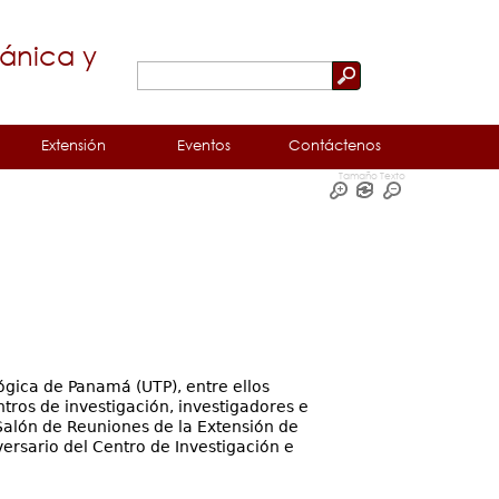
cánica y
Buscar
Formulario
de
Extensión
Eventos
Contáctenos
búsqueda
Tamaño Texto
ógica de Panamá (UTP), entre ellos
tros de investigación, investigadores e
l Salón de Reuniones de la Extensión de
rsario del Centro de Investigación e