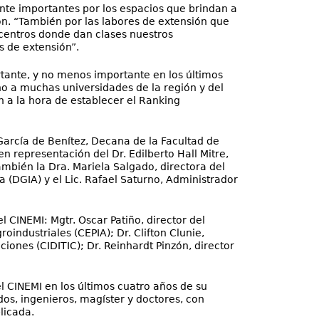
nte importantes por los espacios que brindan a
ción. “También por las labores de extensión que
s centros donde dan clases nuestros
s de extensión”.
rtante, y no menos importante en los últimos
no a muchas universidades de la región y del
 a la hora de establecer el Ranking
a García de Benítez, Decana de la Facultad de
n representación del Dr. Edilberto Hall Mitre,
ambién la Dra. Mariela Salgado, directora del
ra (DGIA) y el Lic. Rafael Saturno, Administrador
 CINEMI: Mgtr. Oscar Patiño, director del
oindustriales (CEPIA); Dr. Clifton Clunie,
iones (CIDITIC); Dr. Reinhardt Pinzón, director
el CINEMI en los últimos cuatro años de su
dos, ingenieros, magíster y doctores, con
licada.