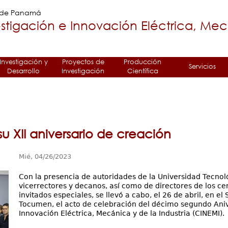
Jump to navigation
a de Panamá
stigación e Innovación Eléctrica, Me
Investigación y
Proyectos de
Producción
Servicios
Desarrollo
Investigación
Científica
su XII aniversario de creación
Mié, 04/26/2023
Con la presencia de autoridades de la Universidad Tecnol
vicerrectores y decanos, así como de directores de los cen
invitados especiales, se llevó a cabo, el 26 de abril, en e
Tocumen, el acto de celebración del décimo segundo Anive
Innovación Eléctrica, Mecánica y de la Industria (CINEMI).