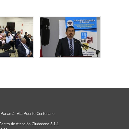
e Panamá, Vía Puente Centenario,
Centro de Atención Ciudadana 3-1-1