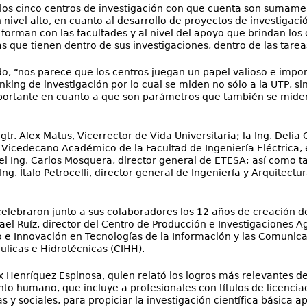
los cinco centros de investigación con que cuenta son sumame
un nivel alto, en cuanto al desarrollo de proyectos de investiga
e forman con las facultades y al nivel del apoyo que brindan lo
 que tienen dentro de sus investigaciones, dentro de las tarea
do, “nos parece que los centros juegan un papel valioso e impo
ing de investigación por lo cual se miden no sólo a la UTP, si
portante en cuanto a que son parámetros que también se miden
gtr. Alex Matus, Vicerrector de Vida Universitaria; la Ing. Deli
, Vicedecano Académico de la Facultad de Ingeniería Eléctrica, e
 el Ing. Carlos Mosquera, director general de ETESA; así como t
ng. Ítalo Petrocelli, director general de Ingeniería y Arquitectu
celebraron junto a sus colaboradores los 12 años de creación del
ael Ruíz, director del Centro de Producción e Investigaciones Agr
o e Innovación en Tecnologías de la Información y las Comunicac
ulicas e Hidrotécnicas (CIHH).
ix Henríquez Espinosa, quien relató los logros más relevantes d
nto humano, que incluye a profesionales con títulos de licencia
s y sociales, para propiciar la investigación científica básica ap