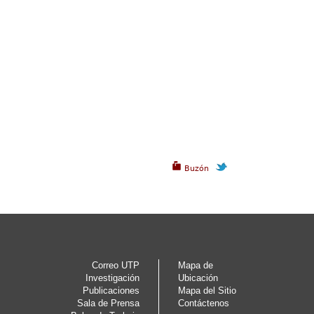
Buzón
Correo UTP
Mapa de
Investigación
Ubicación
Publicaciones
Mapa del Sitio
Sala de Prensa
Contáctenos