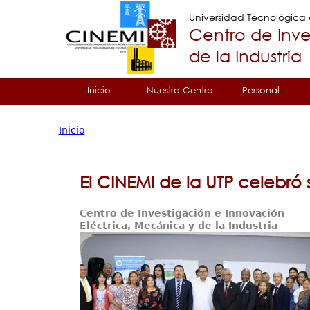
Universidad Tecnológic
Centro de Inve
de la Industria
Tropical
Inicio
Nuestro Centro
Personal
Menu
Inicio
Principal
Usted
está
El CINEMI de la UTP celebró 
aquí
Centro de Investigación e Innovación
Eléctrica, Mecánica y de la Industria