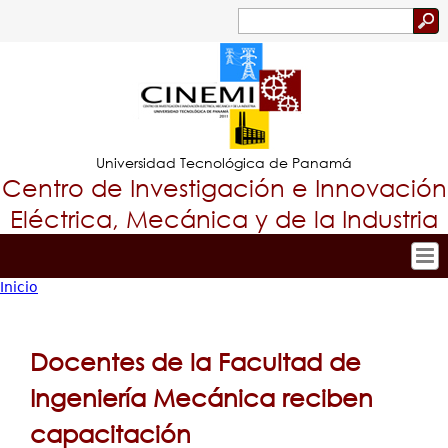
Jump to navigation
Buscar
Formulario
de
búsqueda
Universidad Tecnológica de Panamá
Centro de Investigación e Innovación
Eléctrica, Mecánica y de la Industria
Inicio
Inicio
Tropical
Usted
Nuestro Centro
Menu
está
Personal
Docentes de la Facultad de
Principal
Investigación y Desarrollo
aquí
Ingeniería Mecánica reciben
Proyectos de Investigación
capacitación
Producción Científica