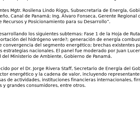
entes Mgtr. Rosilena Lindo Riggs, Subsecretaria de Energía, Go
eño, Canal de Panamá; Ing. Älvaro Fonseca, Gerente Regional d
 Recursos y Posicionamiento para su Desarrollo”.
esarrollando los siguientes subtemas: Fase 1 de la Hoja de Ru
ortación del hidrógeno verde?; generación de energía combust
de convergencia del segmento energético; brechas existentes pa
as estrategias nacionales. El panel fue moderado por Juan Luc
l del Ministerio de Ambiente, Gobierno de Panamá.
cido por el Dr. Jorge Rivera Staff, Secretario de Energía del 
sector energético y la cadena de valor, incluyendo representant
as de actividades, instituciones financieras internacionales, f
s y grandes consumidores, entre otros.