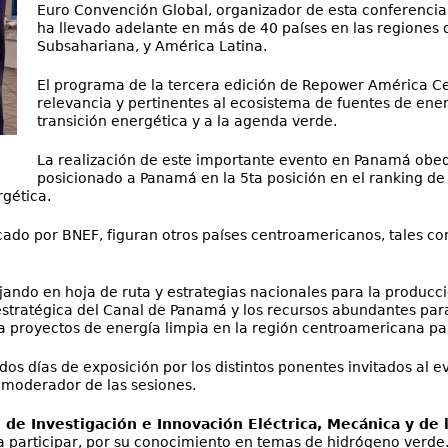
Euro Convención Global, organizador de esta conferencia p
ha llevado adelante en más de 40 países en las regiones d
Subsahariana, y América Latina.
El programa de la tercera edición de Repower América Ce
relevancia y pertinentes al ecosistema de fuentes de ener
transición energética y a la agenda verde.
La realización de este importante evento en Panamá ob
posicionado a Panamá en la 5ta posición en el ranking d
rgética.
ado por BNEF, figuran otros países centroamericanos, tales com
jando en hoja de ruta y estrategias nacionales para la producc
 estratégica del Canal de Panamá y los recursos abundantes par
ra proyectos de energía limpia en la región centroamericana p
s días de exposición por los distintos ponentes invitados al ev
l moderador de las sesiones.
 de Investigación e Innovación Eléctrica, Mecánica y de l
 a participar, por su conocimiento en temas de hidrógeno verde