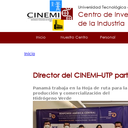
Universidad Tecnológic
Centro de Inve
de la Industria
Tropical
Inicio
Nuestro Centro
Personal
Menu
Inicio
Principal
Usted
está
Director del CINEMI–UTP pa
aquí
Panamá trabaja en la Hoja de ruta para la
producción y comercialización del
Hidrógeno Verde