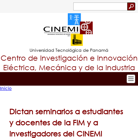
Jump to navigation
Buscar
Formulario
de
búsqueda
Universidad Tecnológica de Panamá
Centro de Investigación e Innovación
Eléctrica, Mecánica y de la Industria
Inicio
Inicio
Tropical
Usted
Nuestro Centro
Menu
está
Personal
Dictan seminarios a estudiantes
Principal
Investigación y Desarrollo
aquí
y docentes de la FIM y a
Proyectos de Investigación
Investigadores del CINEMI
Producción Científica