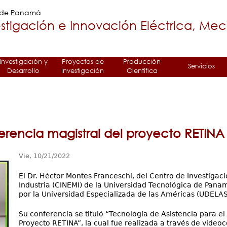
Jump to navigation
a de Panamá
stigación e Innovación Eléctrica, Me
Investigación y
Proyectos de
Producción
Servicios
Desarrollo
Investigación
Científica
erencia magistral del proyecto RETIN
Vie, 10/21/2022
El Dr. Héctor Montes Franceschi, del Centro de Investigaci
Industria (CINEMI) de la Universidad Tecnológica de Panam
por la Universidad Especializada de las Américas (UDELAS)
Su conferencia se tituló “Tecnología de Asistencia para e
Proyecto RETINA”, la cual fue realizada a través de vide