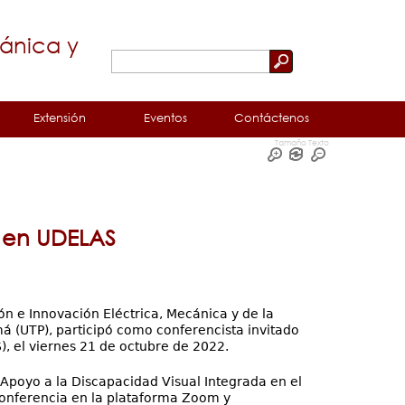
cánica y
Buscar
Formulario
de
Extensión
Eventos
Contáctenos
búsqueda
Tamaño Texto
A en UDELAS
ón e Innovación Eléctrica, Mecánica y de la
á (UTP), participó como conferencista invitado
, el viernes 21 de octubre de 2022.
l Apoyo a la Discapacidad Visual Integrada en el
oconferencia en la plataforma Zoom y