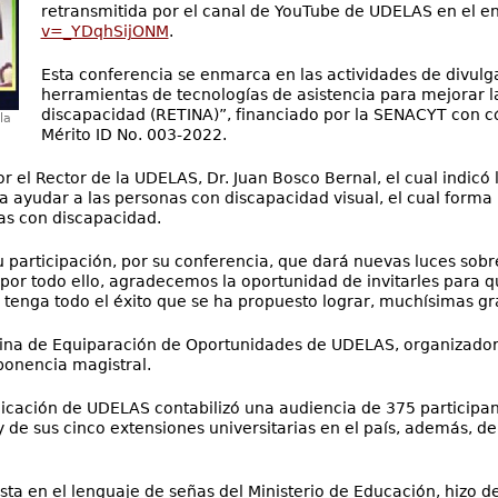
retransmitida por el canal de YouTube de UDELAS en el e
v=_YDqhSijONM
.
Esta conferencia se enmarca en las actividades de divul
herramientas de tecnologías de asistencia para mejorar l
discapacidad (RETINA)”, financiado por la SENACYT con c
la
Mérito ID No. 003-2022.
r el Rector de la UDELAS, Dr. Juan Bosco Bernal, el cual indicó
 ayudar a las personas con discapacidad visual, el cual forma 
nas con discapacidad.
su participación, por su conferencia, que dará nuevas luces sob
 por todo ello, agradecemos la oportunidad de invitarles par
 tenga todo el éxito que se ha propuesto lograr, muchísimas gr
ficina de Equiparación de Oportunidades de UDELAS, organizado
ponencia magistral.
cación de UDELAS contabilizó una audiencia de 375 participant
y de sus cinco extensiones universitarias en el país, además, 
sta en el lenguaje de señas del Ministerio de Educación, hizo de