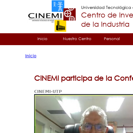
Universidad Tecnológic
Centro de Inve
de la Industria
Tropical
Inicio
Nuestro Centro
Personal
Menu
Inicio
Principal
Usted
está
CINEMI participa de la Conf
aquí
CINEMI-UTP