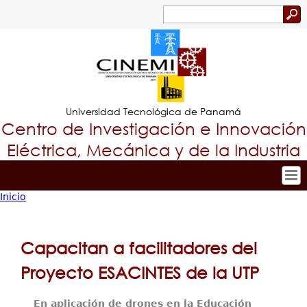
Jump to navigation
Buscar
Formulario
de
búsqueda
Universidad Tecnológica de Panamá
Centro de Investigación e Innovación
Eléctrica, Mecánica y de la Industria
Inicio
Inicio
Tropical
Usted
Nuestro Centro
Menu
está
Personal
Capacitan a facilitadores del
Principal
Investigación y Desarrollo
aquí
Proyecto ESACINTES de la UTP
Proyectos de Investigación
Producción Científica
En aplicación de drones en la Educación